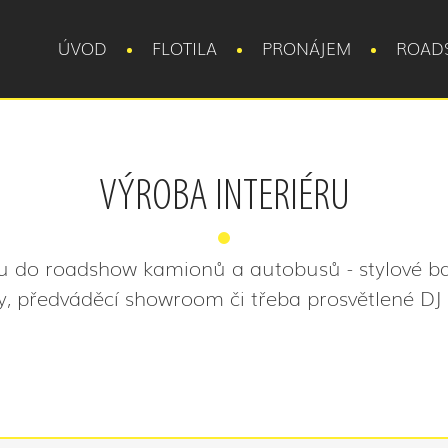
ÚVOD
FLOTILA
PRONÁJEM
ROAD
VÝROBA INTERIÉRU
u do roadshow kamionů a autobusů - stylové ba
y, předváděcí showroom či třeba prosvětlené DJ 