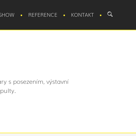
SHOW
REFERENCE
KONTAKT
ry s posezením, výstavní
pulty.