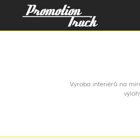
Výroba interiérů na mír
výloh