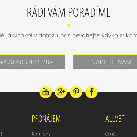
RÁDI VÁM PORADÍME
ě jakýchkoliv dotazů nás neváhejte kdykoliv kon
+420 603 444 289
NAPIŠTE NÁM
PRONÁJEM
ALLVET
T1
Kamiony
O nás